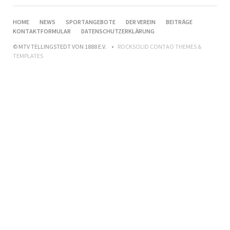
NAVIGATION
HOME
NEWS
SPORTANGEBOTE
DER VEREIN
BEITRÄGE
ÜBERSPRINGEN
KONTAKTFORMULAR
DATENSCHUTZERKLÄRUNG
© MTV TELLINGSTEDT VON 1888 E.V.
ROCKSOLID CONTAO THEMES &
TEMPLATES